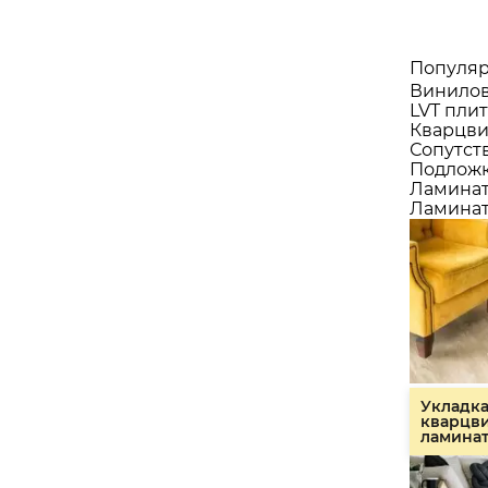
Популяр
Винилов
LVT плит
Кварцви
Сопутст
Подлож
Ламина
Ламинат
Укладк
кварцв
ламина