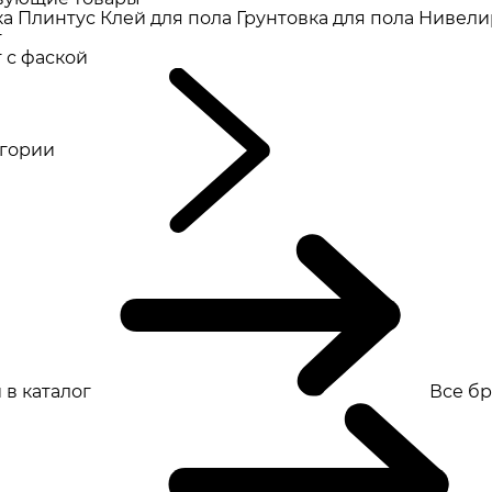
ка
Плинтус
Клей для пола
Грунтовка для пола
Нивели
т
 с фаской
eгории
 в каталог
Все б