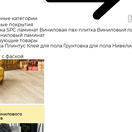
ные категории
ые покрытия
ка
SPC ламинат
Виниловая пвх-плитка
Виниловый л
ниловый ламинат
вующие товары
ка
Плинтус
Клей для пола
Грунтовка для пола
Нивели
т
 с фаской
а
инилового
та