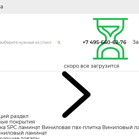
та
За
+7 495-660-62-76
скоро все загрузится
щий раздел
ые покрытия
ка
SPC ламинат
Виниловая пвх-плитка
Виниловый л
ниловый ламинат
вующие товары