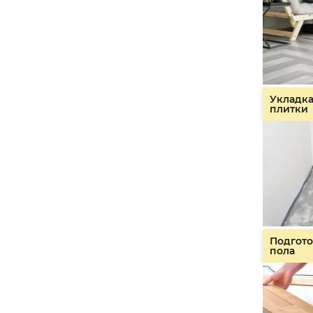
Укладк
плитки
Подгото
пола