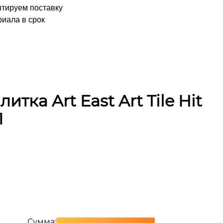
нтируем поставку
иала в срок
тка Art East Art Tile Hit
1
Сумма: