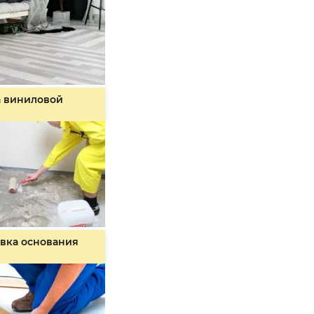
а виниловой
вка основания