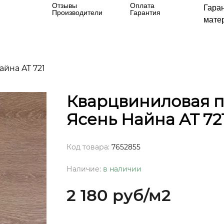
Отзывы
Оплата
Гара
Производители
Гарантия
матер
айна AT 721
Кварцвиниловая пли
Ясень Найна AT 72
Код товара:
7652855
Наличие:
в наличии
2 180 руб
/м2