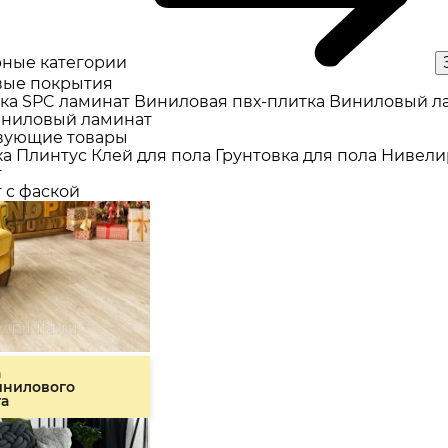
ные категории
ые покрытия
ка
SPC ламинат
Виниловая пвх-плитка
Виниловый л
ниловый ламинат
вующие товары
ка
Плинтус
Клей для пола
Грунтовка для пола
Нивели
т
 с фаской
а
инилового
та