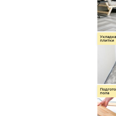
Укладк
плитки
Подгото
пола