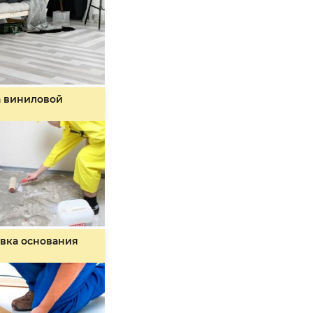
а виниловой
вка основания