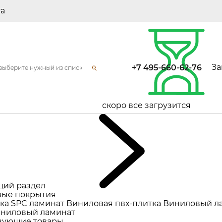
та
За
+7 495-660-62-76
скоро все загрузится
щий раздел
ые покрытия
ка
SPC ламинат
Виниловая пвх-плитка
Виниловый л
ниловый ламинат
вующие товары