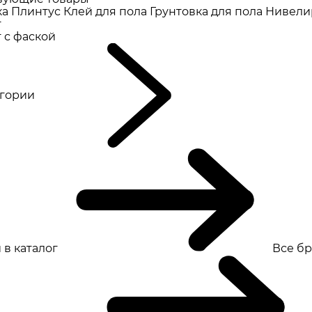
ка
Плинтус
Клей для пола
Грунтовка для пола
Нивели
т
 с фаской
eгории
 в каталог
Все б