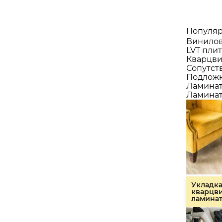
Популяр
Винилов
LVT плит
Кварцви
Сопутст
Подлож
Ламина
Ламинат
Укладк
кварцв
ламина