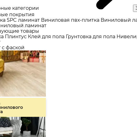
ные категории
ые покрытия
ка
SPC ламинат
Виниловая пвх-плитка
Виниловый л
ниловый ламинат
вующие товары
ка
Плинтус
Клей для пола
Грунтовка для пола
Нивели
т
 с фаской
а
инилового
та