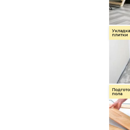
Укладк
плитки
Подгото
пола