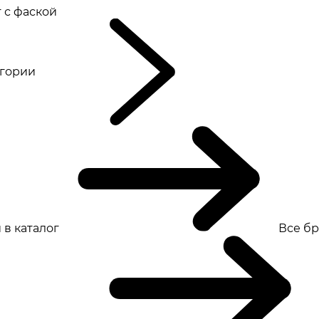
 с фаской
eгории
 в каталог
Все б