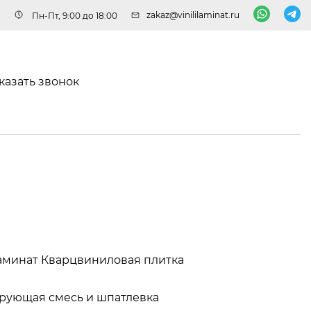
zakaz@vinililaminat.ru
Пн-Пт, 9:00 до 18:00
казать звонок
аминат
Кварцвиниловая плитка
рующая смесь и шпатлевка