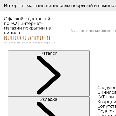
Интернет-магазин виниловых покрытий и ламина
С фаской с доставкой
по РФ | интернет-
магазин покрытий из
винила
Каталог
Следую
Винилов
LVT плит
Укладка
Кварцви
Сопутст
Подлож
Ламина