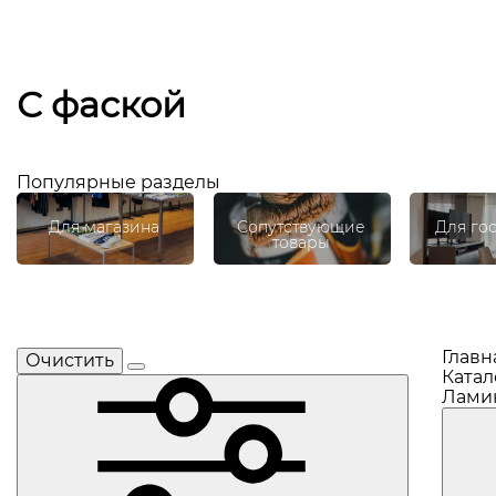
С фаской
Популярные разделы
Для магазина
Сопутствующие
Для го
товары
Главн
Очистить
Катал
Ламин