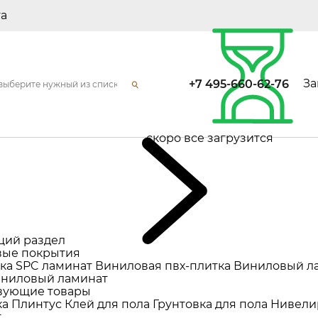
та
За
+7 495-660-62-76
скоро все загрузится
щий раздел
ые покрытия
ка
SPC ламинат
Виниловая пвх-плитка
Виниловый л
ниловый ламинат
вующие товары
ка
Плинтус
Клей для пола
Грунтовка для пола
Нивели
т