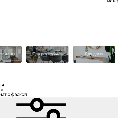
матер
стиницы
Для ресторана
Для дома
ая
ог
ат с фаской