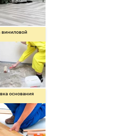
а виниловой
вка основания