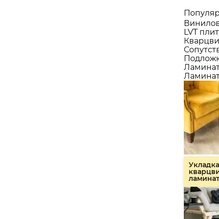
Популяр
Винилов
LVT плит
Кварцви
Сопутст
Подлож
Ламина
Ламинат
Укладк
кварцв
ламина