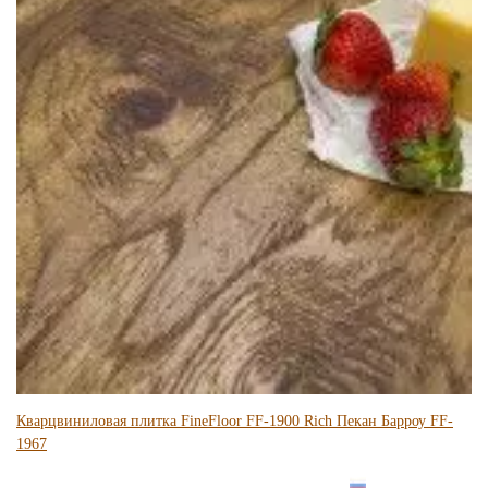
Кварцвиниловая плитка FineFloor FF-1900 Rich Пекан Барроу FF-
1967