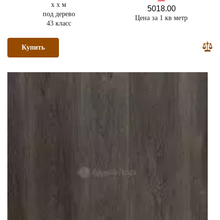
x x м
5018.00
под дерево
Цена за 1 кв метр
43 класс
Купить