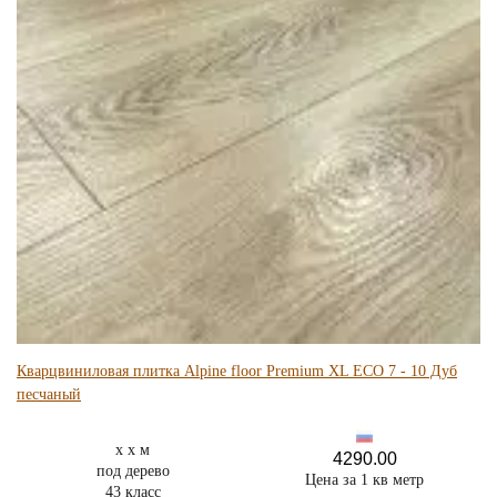
Кварцвиниловая плитка Alpine floor Premium XL ECO 7 - 10 Дуб
песчаный
x x м
4290.00
под дерево
Цена за 1 кв метр
43 класс