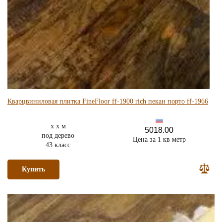
Кварцвиниловая плитка FineFloor ff-1900 rich пекан порто ff-1966
x x м
5018.00
под дерево
Цена за 1 кв метр
43 класс
Купить