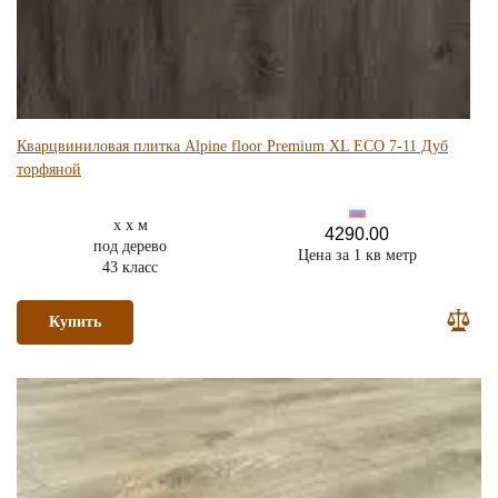
Кварцвиниловая плитка Alpine floor Premium XL ECO 7-11 Дуб
торфяной
x x м
4290.00
под дерево
Цена за 1 кв метр
43 класс
Купить