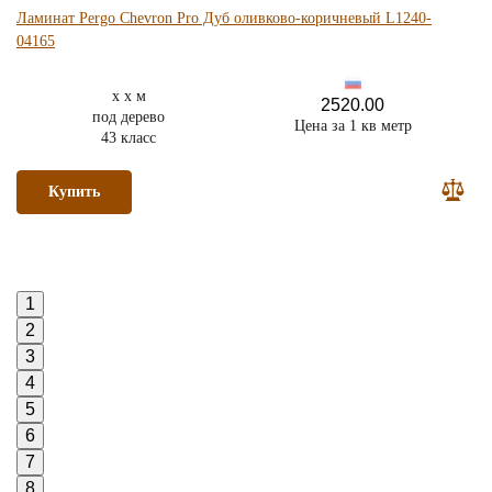
Ламинат Pergo Chevron Pro Дуб оливково-коричневый L1240-
04165
x x м
2520.00
под дерево
Цена за 1 кв метр
43 класс
Купить
1
2
3
4
5
6
7
8