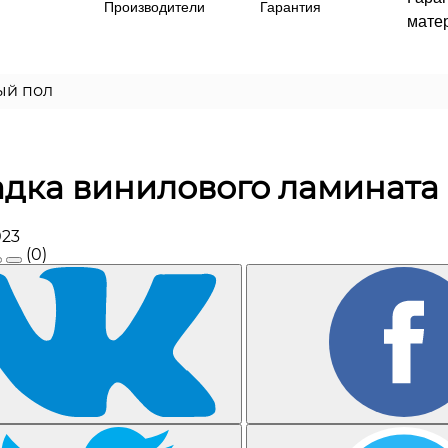
Производители
Гарантия
матер
ый пол
дка винилового ламината 
023
(0)