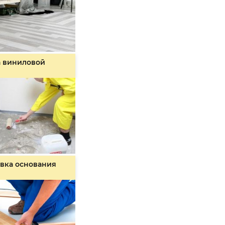
а виниловой
вка основания