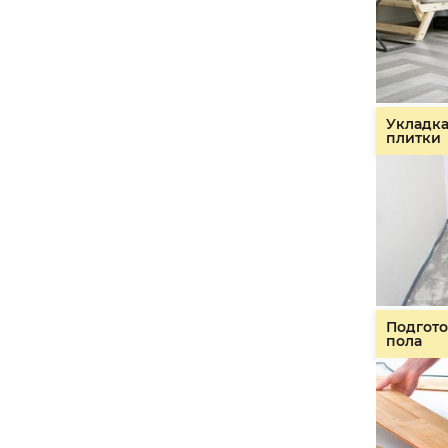
Укладк
плитки
Подгото
пола