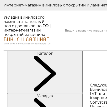
Интернет-магазин виниловых покрытий и ламина
Укладка винилового
ламината на теплый
пол с доставкой по РФ |
интернет-магазин
покрытий из винила
Каталог
Следую
Винилов
LVT плит
Укладка
Кварцви
Сопутст
Подлож