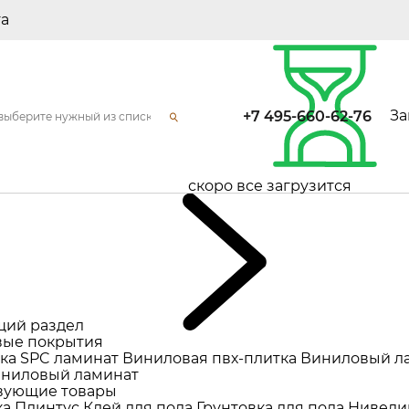
та
За
+7 495-660-62-76
скоро все загрузится
щий раздел
ые покрытия
ка
SPC ламинат
Виниловая пвх-плитка
Виниловый л
ниловый ламинат
вующие товары
ка
Плинтус
Клей для пола
Грунтовка для пола
Нивели