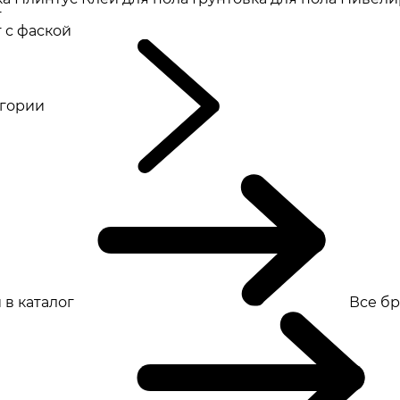
т
 с фаской
eгории
 в каталог
Все б