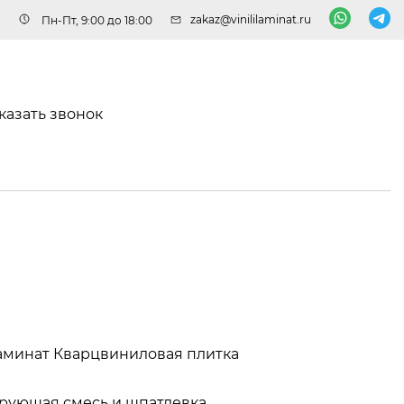
zakaz@vinililaminat.ru
Пн-Пт, 9:00 до 18:00
казать звонок
аминат
Кварцвиниловая плитка
рующая смесь и шпатлевка