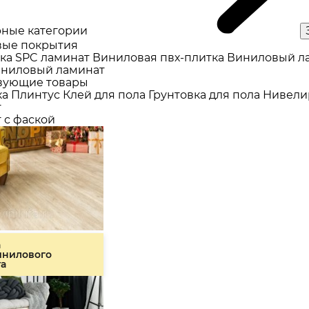
ные категории
ые покрытия
ка
SPC ламинат
Виниловая пвх-плитка
Виниловый л
ниловый ламинат
вующие товары
ка
Плинтус
Клей для пола
Грунтовка для пола
Нивели
т
 с фаской
а
инилового
та