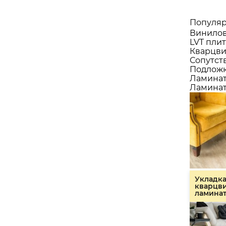
Популяр
Винилов
LVT плит
Кварцви
Сопутст
Подлож
Ламина
Ламинат
Укладк
кварцв
ламина