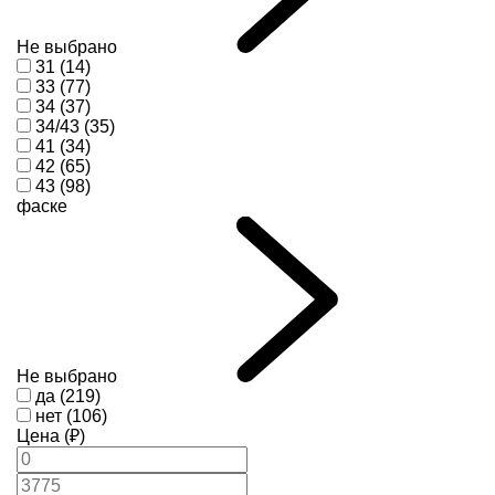
Не выбрано
31 (14)
33 (77)
34 (37)
34/43 (35)
41 (34)
42 (65)
43 (98)
фаске
Не выбрано
да (219)
нет (106)
Цена (₽)