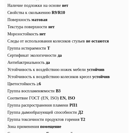
Наличие подложки на основе
нет
Свойства к скольжению
R9/R10
Поверхность
матовая
Текстура поверхности
нет
Морозостойкость
нет
Следы от использования колесиков стульев
не остаются
Группа истираемости
T
Сертификат экологичности
да
Антибактриальность
да
Устойчивость к воздействию ножек мебели
устойчив
Устойчивость к воздействию колесиков кресел
устойчив
Цветостойкость
≥6
Группа воспламеняемости
В3
Соответвие ГОСТ (EN, ISO)
EN, ISO
Группа распространения пламени
РП1
Группа дымообразующей способности
Д2
Группа токсичности продуктов горения
Т2
Зона применения
помещение