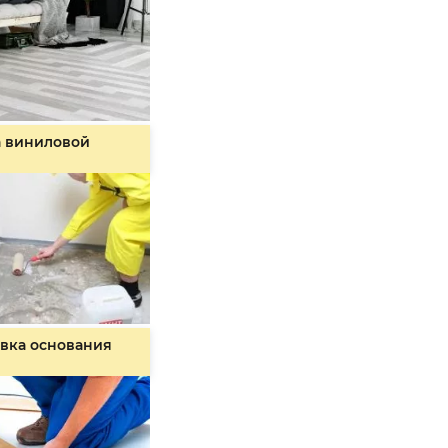
а виниловой
вка основания