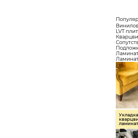
Популяр
Винилов
LVT плит
Кварцви
Сопутст
Подлож
Ламина
Ламинат
Укладк
кварцв
ламина