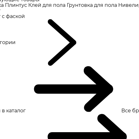
ка
Плинтус
Клей для пола
Грунтовка для пола
Нивели
т
 с фаской
eгории
 в каталог
Все б