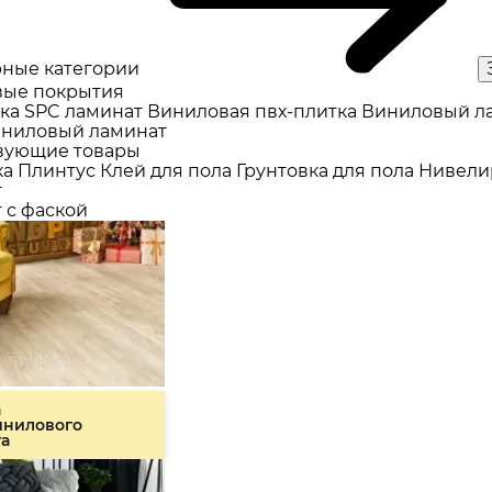
ные категории
ые покрытия
ка
SPC ламинат
Виниловая пвх-плитка
Виниловый л
ниловый ламинат
вующие товары
ка
Плинтус
Клей для пола
Грунтовка для пола
Нивели
т
 с фаской
а
инилового
та