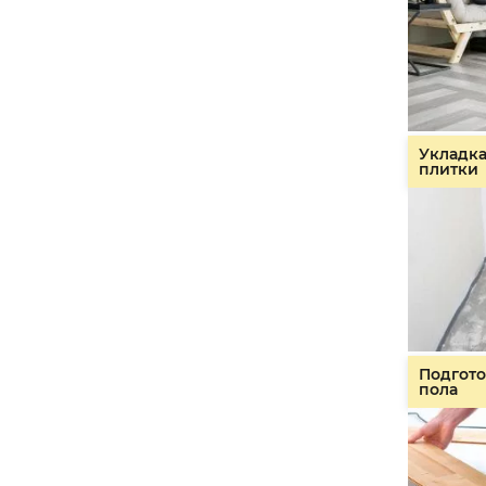
Укладк
плитки
Подгото
пола