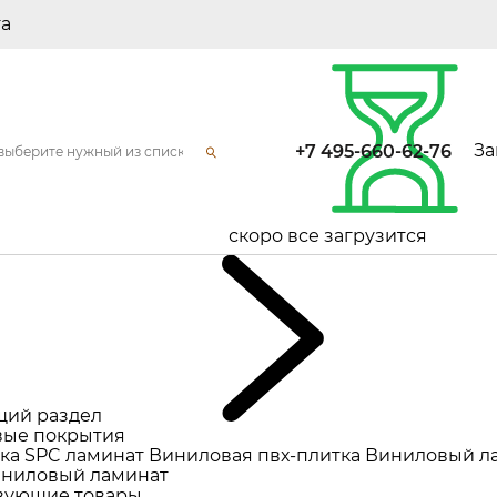
та
За
+7 495-660-62-76
скоро все загрузится
щий раздел
ые покрытия
ка
SPC ламинат
Виниловая пвх-плитка
Виниловый л
ниловый ламинат
вующие товары