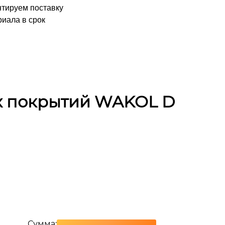
нтируем поставку
иала в срок
х покрытий WAKOL D
Сумма: