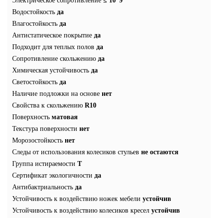
Электрическое сопротивление
≤ 10*9
Водостойкость
да
Влагостойкость
да
Антистатическое покрытие
да
Подходит для теплых полов
да
Сопротивление скольжению
да
Химическая устойчивость
да
Светостойкость
да
Наличие подложки на основе
нет
Свойства к скольжению
R10
Поверхность
матовая
Текстура поверхности
нет
Морозостойкость
нет
Следы от использования колесиков стульев
не остаются
Группа истираемости
T
Сертификат экологичности
да
Антибактриальность
да
Устойчивость к воздействию ножек мебели
устойчив
Устойчивость к воздействию колесиков кресел
устойчив