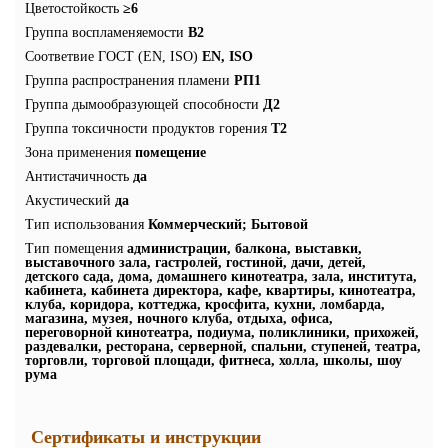
Цветостойкость
≥6
Группа воспламеняемости
В2
Соответвие ГОСТ (EN, ISO)
EN, ISO
Группа распространения пламени
РП1
Группа дымообразующей способности
Д2
Группа токсичности продуктов горения
Т2
Зона применения
помещение
Антистачичность
да
Акустический
да
Тип использования
Коммерческий; Бытовой
Тип помещения
администрации, балкона, выставки,
выставочного зала, гастролей, гостиной, дачи, детей,
детского сада, дома, домашнего кинотеатра, зала, института,
кабинета, кабинета директора, кафе, квартиры, кинотеатра,
клуба, коридора, коттеджа, кросфита, кухни, ломбарда,
магазина, музея, ночного клуба, отдыха, офиса,
переговорной кинотеатра, подиума, поликлиники, прихожей,
раздевалки, ресторана, серверной, спальни, ступеней, театра,
торговли, торговой площади, фитнеса, холла, школы, шоу
рума
Сертификаты и инструкции