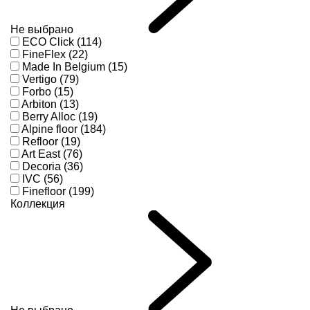
Не выбрано
ECO Click (114)
FineFlex (22)
Made In Belgium (15)
Vertigo (79)
Forbo (15)
Arbiton (13)
Berry Alloc (19)
Alpine floor (184)
Refloor (19)
Art East (76)
Decoria (36)
IVC (56)
Finefloor (199)
Коллекция