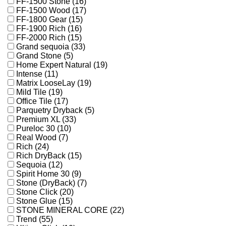
FF-1500 Stone (16)
FF-1500 Wood (17)
FF-1800 Gear (15)
FF-1900 Rich (16)
FF-2000 Rich (15)
Grand sequoia (33)
Grand Stone (5)
Home Expert Natural (19)
Intense (11)
Matrix LooseLay (19)
Mild Tile (19)
Office Tile (17)
Parquetry Dryback (5)
Premium XL (33)
Pureloc 30 (10)
Real Wood (7)
Rich (24)
Rich DryBack (15)
Sequoia (12)
Spirit Home 30 (9)
Stone (DryBack) (7)
Stone Click (20)
Stone Glue (15)
STONE MINERAL CORE (22)
Trend (55)