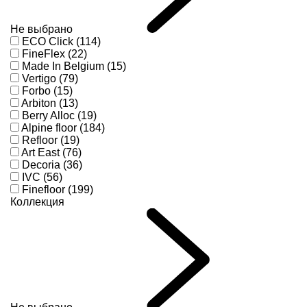
Не выбрано
ECO Click (114)
FineFlex (22)
Made In Belgium (15)
Vertigo (79)
Forbo (15)
Arbiton (13)
Berry Alloc (19)
Alpine floor (184)
Refloor (19)
Art East (76)
Decoria (36)
IVC (56)
Finefloor (199)
Коллекция