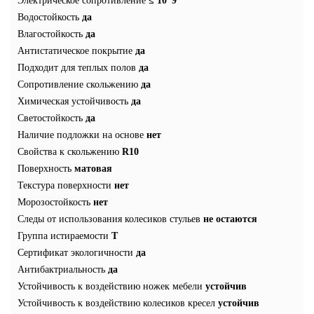
Электрическое сопротивление
≤ 10*9
Водостойкость
да
Влагостойкость
да
Антистатическое покрытие
да
Подходит для теплых полов
да
Сопротивление скольжению
да
Химическая устойчивость
да
Светостойкость
да
Наличие подложки на основе
нет
Свойства к скольжению
R10
Поверхность
матовая
Текстура поверхности
нет
Морозостойкость
нет
Следы от использования колесиков стульев
не остаются
Группа истираемости
T
Сертификат экологичности
да
Антибактриальность
да
Устойчивость к воздействию ножек мебели
устойчив
Устойчивость к воздействию колесиков кресел
устойчив