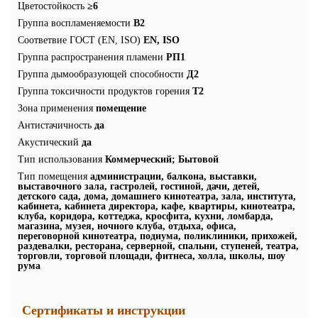
Цветостойкость
≥6
Группа воспламеняемости
В2
Соответвие ГОСТ (EN, ISO)
EN, ISO
Группа распространения пламени
РП1
Группа дымообразующей способности
Д2
Группа токсичности продуктов горения
Т2
Зона применения
помещение
Антистачичность
да
Акустический
да
Тип использования
Коммерческий; Бытовой
Тип помещения
администрации, балкона, выставки,
выставочного зала, гастролей, гостиной, дачи, детей,
детского сада, дома, домашнего кинотеатра, зала, института,
кабинета, кабинета директора, кафе, квартиры, кинотеатра,
клуба, коридора, коттеджа, кросфита, кухни, ломбарда,
магазина, музея, ночного клуба, отдыха, офиса,
переговорной кинотеатра, подиума, поликлиники, прихожей,
раздевалки, ресторана, серверной, спальни, ступеней, театра,
торговли, торговой площади, фитнеса, холла, школы, шоу
рума
Сертификаты и инструкции