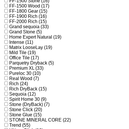
FF-1500 Stone (16)
FF-1500 Wood (17)
FF-1800 Gear (15)
FF-1900 Rich (16)
FF-2000 Rich (15)
Grand sequoia (33)
Grand Stone (5)
Home Expert Natural (19)
Intense (11)
Matrix LooseLay (19)
Mild Tile (19)
Office Tile (17)
Parquetry Dryback (5)
Premium XL (33)
Pureloc 30 (10)
Real Wood (7)
Rich (24)
Rich DryBack (15)
Sequoia (12)
Spirit Home 30 (9)
Stone (DryBack) (7)
Stone Click (20)
Stone Glue (15)
STONE MINERAL CORE (22)
Trend (55)