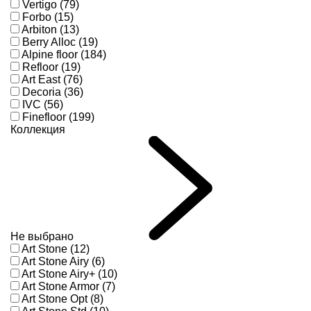
Vertigo (79)
Forbo (15)
Arbiton (13)
Berry Alloc (19)
Alpine floor (184)
Refloor (19)
Art East (76)
Decoria (36)
IVC (56)
Finefloor (199)
Коллекция
Не выбрано
Art Stone (12)
Art Stone Airy (6)
Art Stone Airy+ (10)
Art Stone Armor (7)
Art Stone Opt (8)