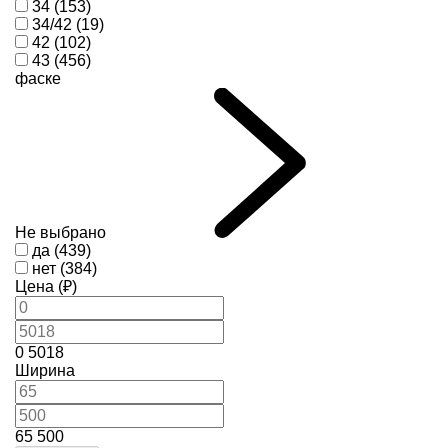
34 (153)
34/42 (19)
42 (102)
43 (456)
фаске
Не выбрано
да (439)
нет (384)
Цена (₽)
0
5018
Ширина
65
500