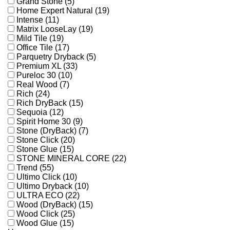
Grand Stone (5)
Home Expert Natural (19)
Intense (11)
Matrix LooseLay (19)
Mild Tile (19)
Office Tile (17)
Parquetry Dryback (5)
Premium XL (33)
Pureloc 30 (10)
Real Wood (7)
Rich (24)
Rich DryBack (15)
Sequoia (12)
Spirit Home 30 (9)
Stone (DryBack) (7)
Stone Click (20)
Stone Glue (15)
STONE MINERAL CORE (22)
Trend (55)
Ultimo Click (10)
Ultimo Dryback (10)
ULTRA ECO (22)
Wood (DryBack) (15)
Wood Click (25)
Wood Glue (15)