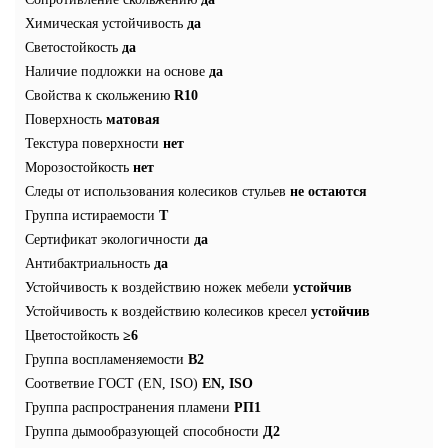
Химическая устойчивость
да
Светостойкость
да
Наличие подложки на основе
да
Свойства к скольжению
R10
Поверхность
матовая
Текстура поверхности
нет
Морозостойкость
нет
Следы от использования колесиков стульев
не остаются
Группа истираемости
T
Сертификат экологичности
да
Антибактриальность
да
Устойчивость к воздействию ножек мебели
устойчив
Устойчивость к воздействию колесиков кресел
устойчив
Цветостойкость
≥6
Группа воспламеняемости
В2
Соответвие ГОСТ (EN, ISO)
EN, ISO
Группа распространения пламени
РП1
Группа дымообразующей способности
Д2