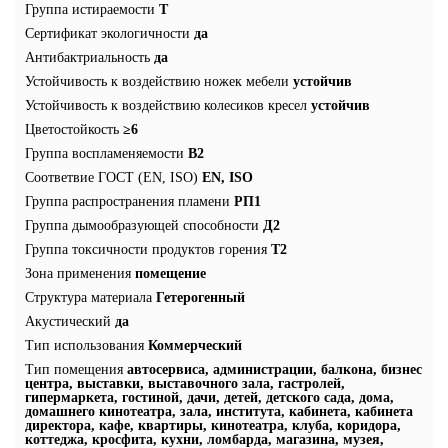
Группа истираемости
T
Сертификат экологичности
да
Антибактриальность
да
Устойчивость к воздействию ножек мебели
устойчив
Устойчивость к воздействию колесиков кресел
устойчив
Цветостойкость
≥6
Группа воспламеняемости
В2
Соответвие ГОСТ (EN, ISO)
EN, ISO
Группа распространения пламени
РП1
Группа дымообразующей способности
Д2
Группа токсичности продуктов горения
Т2
Зона применения
помещение
Структура материала
Гетерогенный
Акустический
да
Тип использования
Коммерческий
Тип помещения
автосервиса, администрации, балкона, бизнес
центра, выставки, выставочного зала, гастролей,
гипермаркета, гостиной, дачи, детей, детского сада, дома,
домашнего кинотеатра, зала, института, кабинета, кабинета
директора, кафе, квартиры, кинотеатра, клуба, коридора,
коттеджа, кросфита, кухни, ломбарда, магазина, музея,