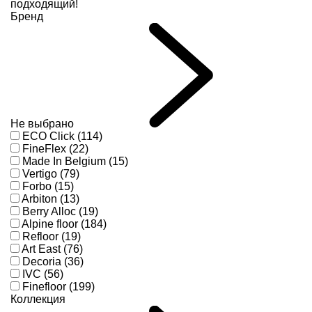
подходящий!
Бренд
Не выбрано
ECO Click (114)
FineFlex (22)
Made In Belgium (15)
Vertigo (79)
Forbo (15)
Arbiton (13)
Berry Alloc (19)
Alpine floor (184)
Refloor (19)
Art East (76)
Decoria (36)
IVC (56)
Finefloor (199)
Коллекция