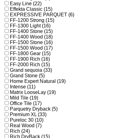
Easy Line (22)
Effekta Classic (15)
EXPRESSIVE PARQUET (6)
FF-1200 Strong (15)
FF-1300 Light (16)
FF-1400 Stone (15)
FF-1400 Wood (18)
FF-1500 Stone (16)
FF-1500 Wood (17)
FF-1800 Gear (15)
FF-1900 Rich (16)
FF-2000 Rich (15)
Grand sequoia (33)
Grand Stone (5)
Home Expert Natural (19)
Intense (11)
Matrix LooseLay (19)
Mild Tile (19)
Office Tile (17)
Parquetry Dryback (5)
Premium XL (33)
Pureloc 30 (10)
Real Wood (7)
Rich (24)
Rich DryBack (15)