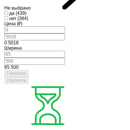
Не выбрано
да (439)
нет (384)
Цена (₽)
0
5018
Ширина
65
500
Показать
сбросить