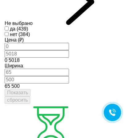
Не выбрано
да (439)
нет (384)
Цена (₽)
0
5018
Ширина
65
500
Показать
сбросить