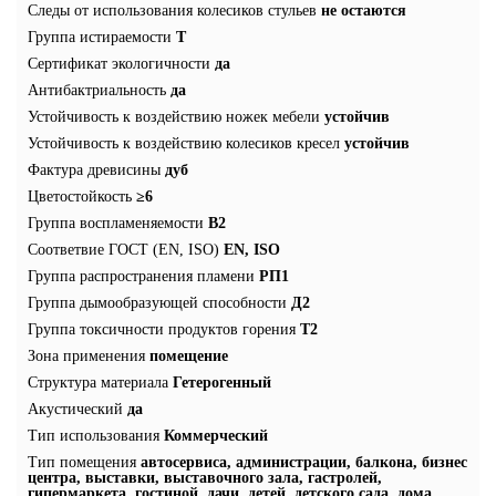
Следы от использования колесиков стульев
не остаются
Группа истираемости
T
Сертификат экологичности
да
Антибактриальность
да
Устойчивость к воздействию ножек мебели
устойчив
Устойчивость к воздействию колесиков кресел
устойчив
Фактура древисины
дуб
Цветостойкость
≥6
Группа воспламеняемости
В2
Соответвие ГОСТ (EN, ISO)
EN, ISO
Группа распространения пламени
РП1
Группа дымообразующей способности
Д2
Группа токсичности продуктов горения
Т2
Зона применения
помещение
Структура материала
Гетерогенный
Акустический
да
Тип использования
Коммерческий
Тип помещения
автосервиса, администрации, балкона, бизнес
центра, выставки, выставочного зала, гастролей,
гипермаркета, гостиной, дачи, детей, детского сада, дома,