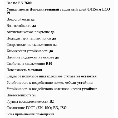
Вес по EN
7600
Уникальность
Дополнительный защитный слой 0,015мм ECO
PU
Водостойкость
да
Влагостойкость
да
Антистатическое покрытие
да
Подходит для теплых полов
да
Сопротивление скольжению
да
Химическая устойчивость
да
Наличие подложки на основе
да
Свойства к скольжению
R10
Поверхность
матовая
Следы от использования колесиков стульев
не остаются
Устойчивость к воздействию ножек мебели
устойчив
Устойчивость к воздействию колесиков кресел
устойчив
Цветостойкость
≥6
Группа воспламеняемости
В2
Соответвие ГОСТ (EN, ISO)
EN, ISO
Зона применения
помещение