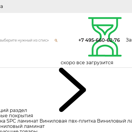
та
За
+7 495-660-62-76
скоро все загрузится
щий раздел
ые покрытия
ка
SPC ламинат
Виниловая пвх-плитка
Виниловый л
ниловый ламинат
вующие товары