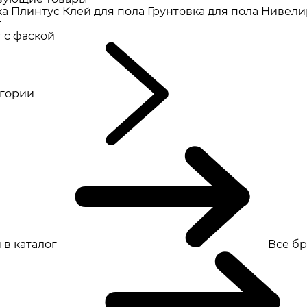
ка
Плинтус
Клей для пола
Грунтовка для пола
Нивели
т
 с фаской
eгории
 в каталог
Все б