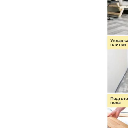
Укладк
плитки
Подгото
пола