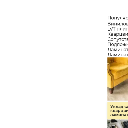
Популяр
Винилов
LVT плит
Кварцви
Сопутст
Подлож
Ламина
Ламинат
Укладк
кварцв
ламина