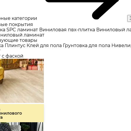
ные категории
ые покрытия
ка
SPC ламинат
Виниловая пвх-плитка
Виниловый л
ниловый ламинат
вующие товары
ка
Плинтус
Клей для пола
Грунтовка для пола
Нивели
т
 с фаской
а
инилового
та