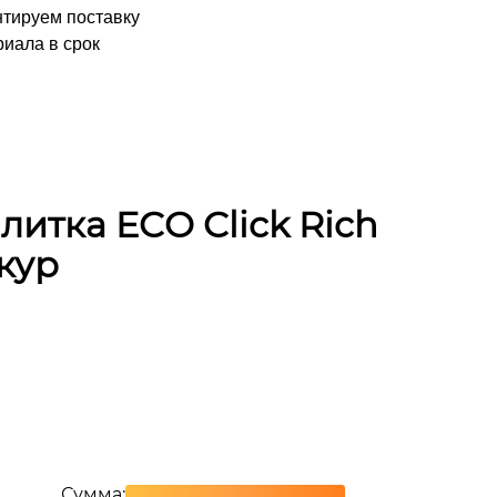
нтируем поставку
иала в срок
итка ECO Click Rich
кур
Сумма: