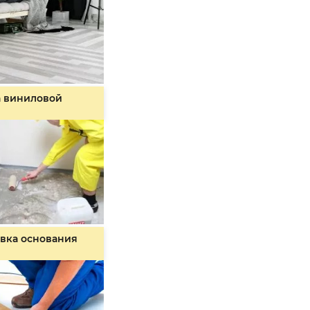
а виниловой
вка основания