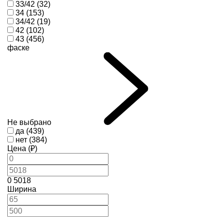
33/42 (32)
34 (153)
34/42 (19)
42 (102)
43 (456)
фаске
Не выбрано
да (439)
нет (384)
Цена (₽)
0
5018
Ширина