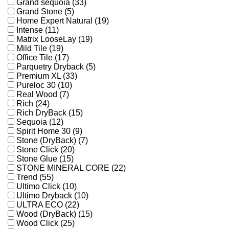
Grand sequoia (33)
Grand Stone (5)
Home Expert Natural (19)
Intense (11)
Matrix LooseLay (19)
Mild Tile (19)
Office Tile (17)
Parquetry Dryback (5)
Premium XL (33)
Pureloc 30 (10)
Real Wood (7)
Rich (24)
Rich DryBack (15)
Sequoia (12)
Spirit Home 30 (9)
Stone (DryBack) (7)
Stone Click (20)
Stone Glue (15)
STONE MINERAL CORE (22)
Trend (55)
Ultimo Click (10)
Ultimo Dryback (10)
ULTRA ECO (22)
Wood (DryBack) (15)
Wood Click (25)