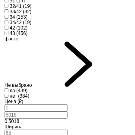
31 (19)
32/41 (19)
33/42 (32)
34 (153)
34/42 (19)
42 (102)
43 (456)
фаске
Не выбрано
да (439)
нет (384)
Цена (₽)
0
5018
Ширина