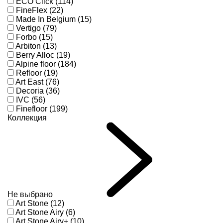
ECO Click (114)
FineFlex (22)
Made In Belgium (15)
Vertigo (79)
Forbo (15)
Arbiton (13)
Berry Alloc (19)
Alpine floor (184)
Refloor (19)
Art East (76)
Decoria (36)
IVC (56)
Finefloor (199)
Коллекция
Не выбрано
Art Stone (12)
Art Stone Airy (6)
Art Stone Airy+ (10)