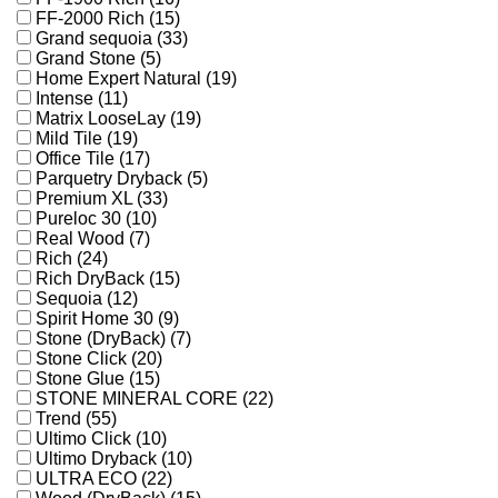
FF-2000 Rich (15)
Grand sequoia (33)
Grand Stone (5)
Home Expert Natural (19)
Intense (11)
Matrix LooseLay (19)
Mild Tile (19)
Office Tile (17)
Parquetry Dryback (5)
Premium XL (33)
Pureloc 30 (10)
Real Wood (7)
Rich (24)
Rich DryBack (15)
Sequoia (12)
Spirit Home 30 (9)
Stone (DryBack) (7)
Stone Click (20)
Stone Glue (15)
STONE MINERAL CORE (22)
Trend (55)
Ultimo Click (10)
Ultimo Dryback (10)
ULTRA ECO (22)