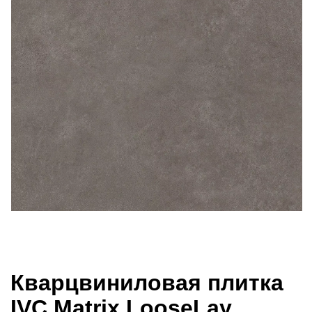
Кварцвиниловая плитка
IVC Matrix LooseLay