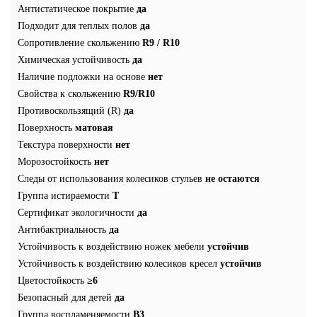
Антистатическое покрытие
да
Подходит для теплых полов
да
Сопротивление скольжению
R9 / R10
Химическая устойчивость
да
Наличие подложки на основе
нет
Свойства к скольжению
R9/R10
Противоскользящий (R)
да
Поверхность
матовая
Текстура поверхности
нет
Морозостойкость
нет
Следы от использования колесиков стульев
не остаются
Группа истираемости
Т
Сертификат экологичности
да
Антибактриальность
да
Устойчивость к воздействию ножек мебели
устойчив
Устойчивость к воздействию колесиков кресел
устойчив
Цветостойкость
≥6
Безопасный для детей
да
Группа воспламеняемости
В3