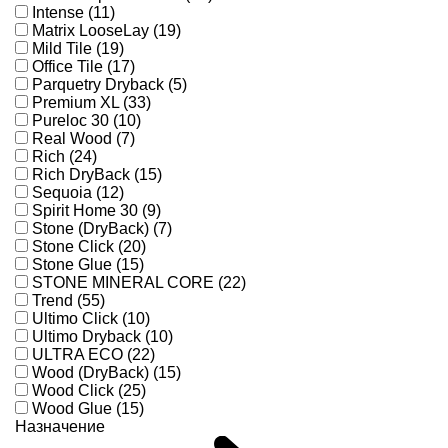
Intense (11)
Matrix LooseLay (19)
Mild Tile (19)
Office Tile (17)
Parquetry Dryback (5)
Premium XL (33)
Pureloc 30 (10)
Real Wood (7)
Rich (24)
Rich DryBack (15)
Sequoia (12)
Spirit Home 30 (9)
Stone (DryBack) (7)
Stone Click (20)
Stone Glue (15)
STONE MINERAL CORE (22)
Trend (55)
Ultimo Click (10)
Ultimo Dryback (10)
ULTRA ECO (22)
Wood (DryBack) (15)
Wood Click (25)
Wood Glue (15)
Назначение