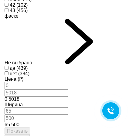
42 (102)
43 (456)
фаске
Не выбрано
да (439)
нет (384)
Цена (₽)
0
5018
Ширина
65
500
Показать