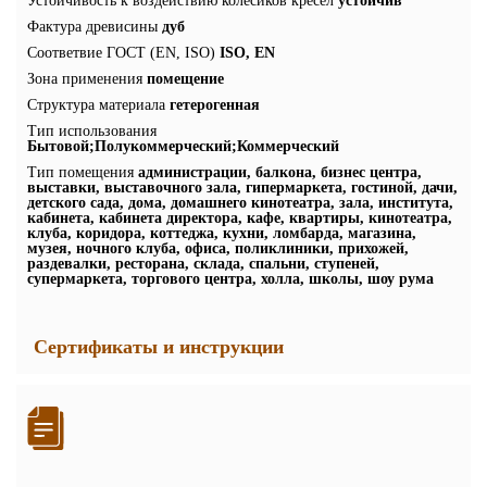
Устойчивость к воздействию колесиков кресел
устойчив
Фактура древисины
дуб
Соответвие ГОСТ (EN, ISO)
ISO, EN
Зона применения
помещение
Структура материала
гетерогенная
Тип использования
Бытовой;Полукоммерческий;Коммерческий
Тип помещения
администрации, балкона, бизнес центра,
выставки, выставочного зала, гипермаркета, гостиной, дачи,
детского сада, дома, домашнего кинотеатра, зала, института,
кабинета, кабинета директора, кафе, квартиры, кинотеатра,
клуба, коридора, коттеджа, кухни, ломбарда, магазина,
музея, ночного клуба, офиса, поликлиники, прихожей,
раздевалки, ресторана, склада, спальни, ступеней,
супермаркета, торгового центра, холла, школы, шоу рума
Сертификаты и инструкции