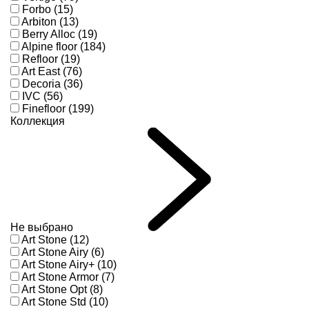
Forbo (15)
Arbiton (13)
Berry Alloc (19)
Alpine floor (184)
Refloor (19)
Art East (76)
Decoria (36)
IVC (56)
Finefloor (199)
Коллекция
Не выбрано
Art Stone (12)
Art Stone Airy (6)
Art Stone Airy+ (10)
Art Stone Armor (7)
Art Stone Opt (8)
Art Stone Std (10)