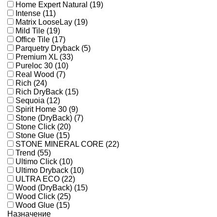
Home Expert Natural (19)
Intense (11)
Matrix LooseLay (19)
Mild Tile (19)
Office Tile (17)
Parquetry Dryback (5)
Premium XL (33)
Pureloc 30 (10)
Real Wood (7)
Rich (24)
Rich DryBack (15)
Sequoia (12)
Spirit Home 30 (9)
Stone (DryBack) (7)
Stone Click (20)
Stone Glue (15)
STONE MINERAL CORE (22)
Trend (55)
Ultimo Click (10)
Ultimo Dryback (10)
ULTRA ECO (22)
Wood (DryBack) (15)
Wood Click (25)
Wood Glue (15)
Назначение