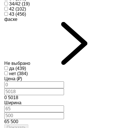
34/42 (19)
42 (102)
43 (456)
фаске
Не выбрано
да (439)
нет (384)
Цена (₽)
0
5018
Ширина
65
500
Показать