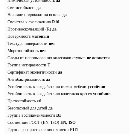
Химическая устойчивость
да
Светостойкость
да
Наличие подложки на основе
да
Свойства к скольжению
R10
Противоскользящий (R)
да
Поверхность
матовый
Текстура поверхности
нет
Морозостойкость
нет
Следы от использования колесиков стульев
не остаются
Группа истираемости
Т
Сертификат экологичности
да
Антибактриальность
да
Устойчивость к воздействию ножек мебели
устойчив
Устойчивость к воздействию колесиков кресел
устойчив
Цветостойкость
>6
Безопасный для детей
да
Группа воспламеняемости
В1
Соответвие ГОСТ (EN, ISO)
EN, ISO
Группа распространения пламени
РП1