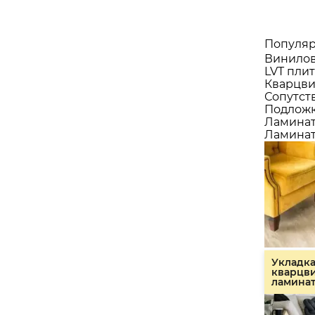
Популяр
Винилов
LVT плит
Кварцви
Сопутст
Подлож
Ламина
Ламинат
Укладк
кварцв
ламина