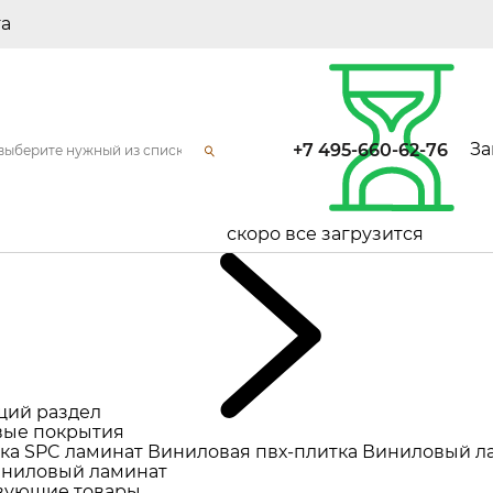
та
За
+7 495-660-62-76
скоро все загрузится
щий раздел
ые покрытия
ка
SPC ламинат
Виниловая пвх-плитка
Виниловый л
ниловый ламинат
вующие товары