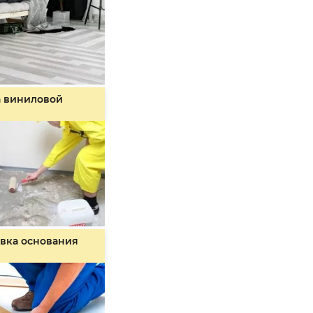
а виниловой
вка основания