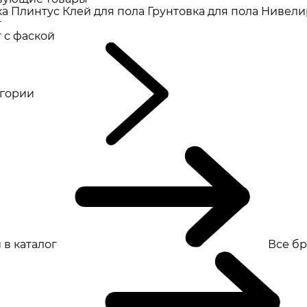
ка
Плинтус
Клей для пола
Грунтовка для пола
Нивели
т
 с фаской
eгории
 в каталог
Все б