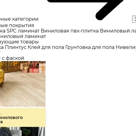
ные категории
ые покрытия
ка
SPC ламинат
Виниловая пвх-плитка
Виниловый л
ниловый ламинат
вующие товары
ка
Плинтус
Клей для пола
Грунтовка для пола
Нивели
т
 с фаской
а
инилового
та