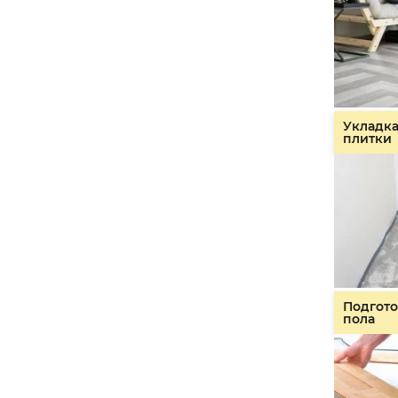
Укладк
плитки
Подгото
пола