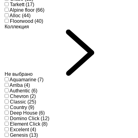
Tarkett (17)
Alpine floor (66)
Alloc (44)
Floorwood (40)
Коллекция
Не выбрано
Aquamarine (7)
Arriba (4)
Authentic (6)
Chevron (2)
Classic (25)
Country (9)
Deep House (6)
Domino Click (12)
Element Click (8)
Excelent (4)
Genesis (13)