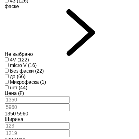
43 (126)
фаске
Не выбрано
4V (122)
micro V (16)
Без фаски (22)
да (66)
Микрофаска (1)
нет (44)
Цена (₽)
1350
5960
Ширина