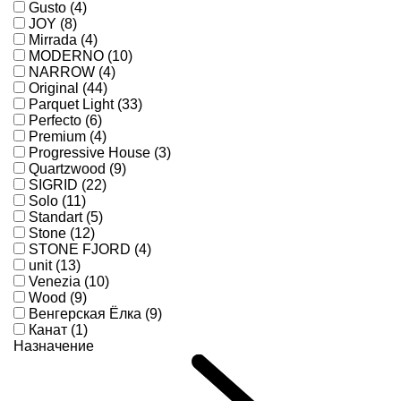
Gusto (4)
JOY (8)
Mirrada (4)
MODERNO (10)
NARROW (4)
Original (44)
Parquet Light (33)
Perfecto (6)
Premium (4)
Progressive House (3)
Quartzwood (9)
SIGRID (22)
Solo (11)
Standart (5)
Stone (12)
STONE FJORD (4)
unit (13)
Venezia (10)
Wood (9)
Венгерская Ёлка (9)
Канат (1)
Назначение