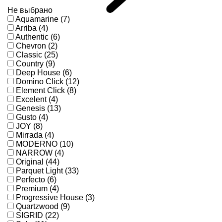
Не выбрано
Aquamarine (7)
Arriba (4)
Authentic (6)
Chevron (2)
Classic (25)
Country (9)
Deep House (6)
Domino Click (12)
Element Click (8)
Excelent (4)
Genesis (13)
Gusto (4)
JOY (8)
Mirrada (4)
MODERNO (10)
NARROW (4)
Original (44)
Parquet Light (33)
Perfecto (6)
Premium (4)
Progressive House (3)
Quartzwood (9)
SIGRID (22)