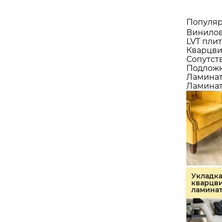
Популяр
Винилов
LVT плит
Кварцви
Сопутст
Подлож
Ламина
Ламинат
Укладк
кварцв
ламина