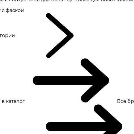
т
 с фаской
eгории
 в каталог
Все б