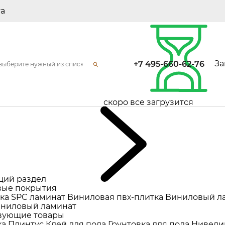
та
За
+7 495-660-62-76
скоро все загрузится
щий раздел
ые покрытия
ка
SPC ламинат
Виниловая пвх-плитка
Виниловый л
ниловый ламинат
вующие товары
ка
Плинтус
Клей для пола
Грунтовка для пола
Нивели