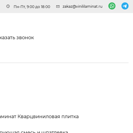
zakaz@vinililaminat.ru
Пн-Пт, 9:00 до 18:00
казать звонок
аминат
Кварцвиниловая плитка
рующая смесь и шпатлевка