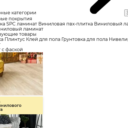
ные категории
ые покрытия
ка
SPC ламинат
Виниловая пвх-плитка
Виниловый л
ниловый ламинат
вующие товары
ка
Плинтус
Клей для пола
Грунтовка для пола
Нивели
т
 с фаской
а
инилового
та