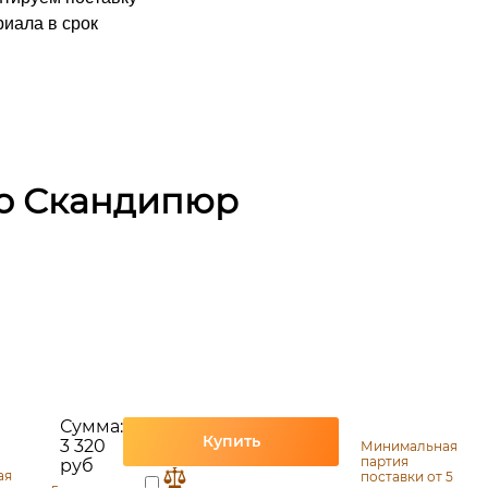
иала в срок
ko Скандипюр
Сумма:
Купить
3 320
Минимальная
партия
руб
ая
поставки от 5