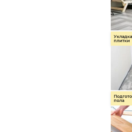
Укладк
плитки
Подгото
пола