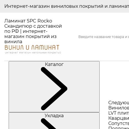
Интернет-магазин виниловых покрытий и ламина
Ламинат SPC Rocko
Скандипюр с доставкой
по РФ | интернет-
магазин покрытий из
винила
Каталог
Следую
Винилов
LVT плит
Укладка
Кварцви
Сопутст
Подлож