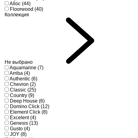
Alloc (44)
Floorwood (40)
Коллекция
Не выбрано
Aquamarine (7)
Arriba (4)
Authentic (6)
Chevron (2)
Classic (25)
Country (9)
Deep House (6)
Domino Click (12)
Element Click (8)
Excelent (4)
Genesis (13)
Gusto (4)
JOY (8)