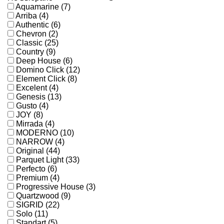
Aquamarine (7)
Arriba (4)
Authentic (6)
Chevron (2)
Classic (25)
Country (9)
Deep House (6)
Domino Click (12)
Element Click (8)
Excelent (4)
Genesis (13)
Gusto (4)
JOY (8)
Mirrada (4)
MODERNO (10)
NARROW (4)
Original (44)
Parquet Light (33)
Perfecto (6)
Premium (4)
Progressive House (3)
Quartzwood (9)
SIGRID (22)
Solo (11)
Standart (5)