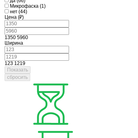
да (66)
Микрофаска (1)
нет (44)
Цена (₽)
1350
5960
Ширина
123
1219
Показать
сбросить