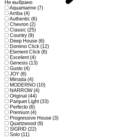
Не выбрано
Aquamarine (7)
Arriba (4)
Authentic (6)
Chevron (2)
Classic (25)
Country (9)
Deep House (6)
Domino Click (12)
Element Click (8)
Excelent (4)
Genesis (13)
Gusto (4)
JOY (8)
Mirrada (4)
MODERNO (10)
NARROW (4)
Original (44)
Parquet Light (33)
Perfecto (6)
Premium (4)
Progressive House (3)
Quartzwood (9)
SIGRID (22)
Solo (11)