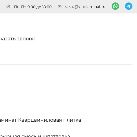
zakaz@vinililaminat.ru
Пн-Пт, 9:00 до 18:00
казать звонок
аминат
Кварцвиниловая плитка
рующая смесь и шпатлевка