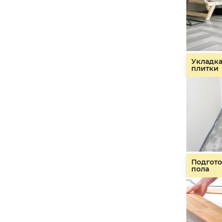
Укладк
плитки
Подгото
пола