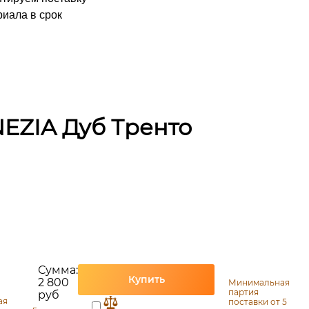
иала в срок
EZIA Дуб Тренто
Сумма:
Купить
2 800
Минимальная
партия
руб
ая
поставки от 5