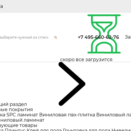
та
За
+7 495-660-62-76
скоро все загрузится
щий раздел
ые покрытия
ка
SPC ламинат
Виниловая пвх-плитка
Виниловый л
ниловый ламинат
вующие товары
ка
Плинтус
Клей для пола
Грунтовка для пола
Нивели