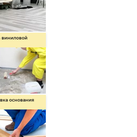
а виниловой
вка основания