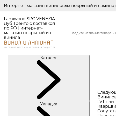
Интернет-магазин виниловых покрытий и ламина
Lamiwood SPC VENEZIA
Дуб Тренто с доставкой
по РФ | интернет-
магазин покрытий из
винила
Каталог
Следую
Винилов
LVT плит
Укладка
Кварцви
Сопутст
Подлож