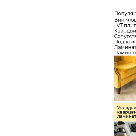
Популяр
Винилов
LVT плит
Кварцви
Сопутст
Подлож
Ламина
Ламинат
Укладк
кварцв
ламина