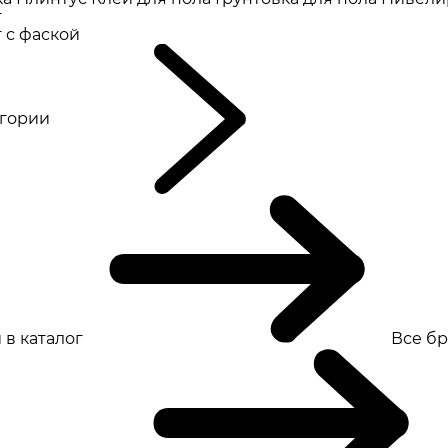
т
 с фаской
eгории
 в каталог
Все б