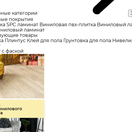
ные категории
ые покрытия
ка
SPC ламинат
Виниловая пвх-плитка
Виниловый л
ниловый ламинат
вующие товары
ка
Плинтус
Клей для пола
Грунтовка для пола
Нивели
т
 с фаской
а
инилового
та