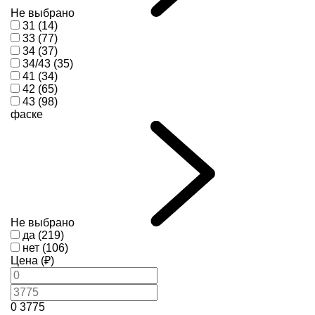
Не выбрано
31 (14)
33 (77)
34 (37)
34/43 (35)
41 (34)
42 (65)
43 (98)
фаске
Не выбрано
да (219)
нет (106)
Цена (₽)
0
3775