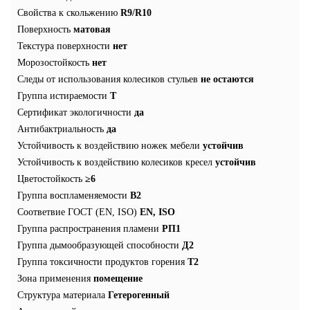
Свойства к скольжению
R9/R10
Поверхность
матовая
Текстура поверхности
нет
Морозостойкость
нет
Следы от использования колесиков стульев
не остаются
Группа истираемости
T
Сертификат экологичности
да
Антибактриальность
да
Устойчивость к воздействию ножек мебели
устойчив
Устойчивость к воздействию колесиков кресел
устойчив
Цветостойкость
≥6
Группа воспламеняемости
В2
Соответвие ГОСТ (EN, ISO)
EN, ISO
Группа распространения пламени
РП1
Группа дымообразующей способности
Д2
Группа токсичности продуктов горения
Т2
Зона применения
помещение
Структура материала
Гетерогенный