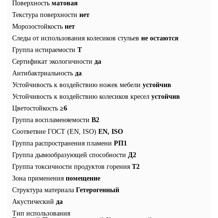
Поверхность
матовая
Текстура поверхности
нет
Морозостойкость
нет
Следы от использования колесиков стульев
не остаются
Группа истираемости
T
Сертификат экологичности
да
Антибактриальность
да
Устойчивость к воздействию ножек мебели
устойчив
Устойчивость к воздействию колесиков кресел
устойчив
Цветостойкость
≥6
Группа воспламеняемости
В2
Соответвие ГОСТ (EN, ISO)
EN, ISO
Группа распространения пламени
РП1
Группа дымообразующей способности
Д2
Группа токсичности продуктов горения
Т2
Зона применения
помещение
Структура материала
Гетерогенный
Акустический
да
Тип использования