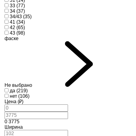
31 (14)
33 (77)
34 (37)
34/43 (35)
41 (34)
42 (65)
43 (98)
фаске
Не выбрано
да (219)
нет (106)
Цена (₽)
0
3775
Ширина