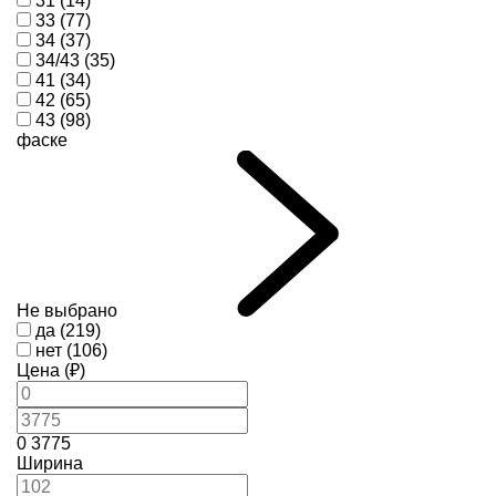
31 (14)
33 (77)
34 (37)
34/43 (35)
41 (34)
42 (65)
43 (98)
фаске
Не выбрано
да (219)
нет (106)
Цена (₽)
0
3775
Ширина