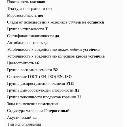
Поверхность
матовая
Текстура поверхности
нет
Морозостойкость
нет
Следы от использования колесиков стульев
не остаются
Группа истираемости
T
Сертификат экологичности
да
Антибактриальность
да
Устойчивость к воздействию ножек мебели
устойчив
Устойчивость к воздействию колесиков кресел
устойчив
Цветостойкость
≥6
Группа воспламеняемости
В2
Соответвие ГОСТ (EN, ISO)
EN, ISO
Группа распространения пламени
РП1
Группа дымообразующей способности
Д2
Группа токсичности продуктов горения
Т2
Зона применения
помещение
Структура материала
Гетерогенный
Акустический
да
Тип использования