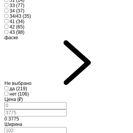
31 (14)
33 (77)
34 (37)
34/43 (35)
41 (34)
42 (65)
43 (98)
фаске
Не выбрано
да (219)
нет (106)
Цена (₽)
0
3775
Ширина