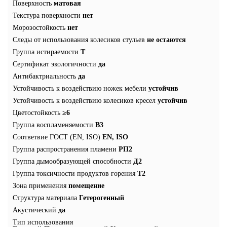
Поверхность
матовая
Текстура поверхности
нет
Морозостойкость
нет
Следы от использования колесиков стульев
не остаются
Группа истираемости
T
Сертификат экологичности
да
Антибактриальность
да
Устойчивость к воздействию ножек мебели
устойчив
Устойчивость к воздействию колесиков кресел
устойчив
Цветостойкость
≥6
Группа воспламеняемости
В3
Соответвие ГОСТ (EN, ISO)
EN, ISO
Группа распространения пламени
РП2
Группа дымообразующей способности
Д2
Группа токсичности продуктов горения
Т2
Зона применения
помещение
Структура материала
Гетерогенный
Акустический
да
Тип использования