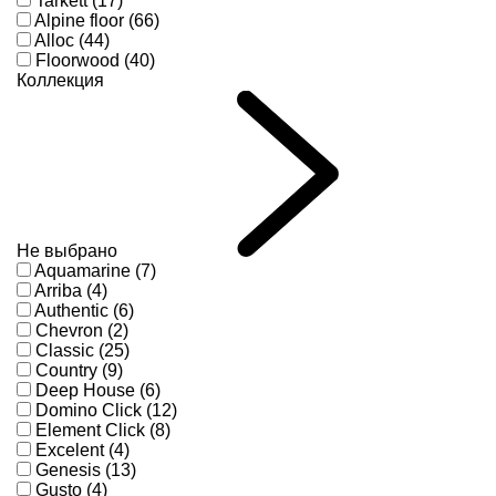
Tarkett (17)
Alpine floor (66)
Alloc (44)
Floorwood (40)
Коллекция
Не выбрано
Aquamarine (7)
Arriba (4)
Authentic (6)
Chevron (2)
Classic (25)
Country (9)
Deep House (6)
Domino Click (12)
Element Click (8)
Excelent (4)
Genesis (13)
Gusto (4)