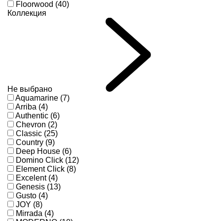
Floorwood (40)
Коллекция
Не выбрано
Aquamarine (7)
Arriba (4)
Authentic (6)
Chevron (2)
Classic (25)
Country (9)
Deep House (6)
Domino Click (12)
Element Click (8)
Excelent (4)
Genesis (13)
Gusto (4)
JOY (8)
Mirrada (4)