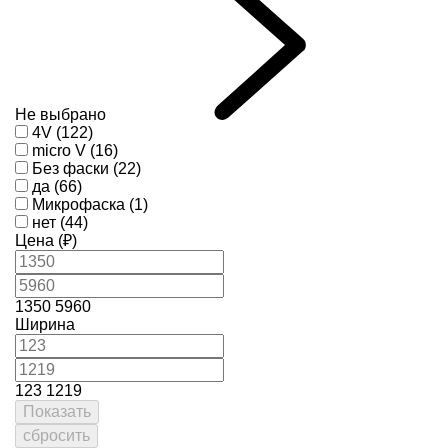
Не выбрано
4V (122)
micro V (16)
Без фаски (22)
да (66)
Микрофаска (1)
нет (44)
Цена (₽)
1350
5960
Ширина
123
1219
Показать
сбросить