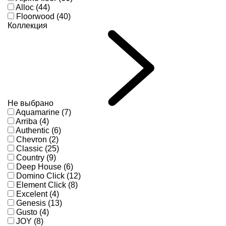
Alloc (44)
Floorwood (40)
Коллекция
Не выбрано
Aquamarine (7)
Arriba (4)
Authentic (6)
Chevron (2)
Classic (25)
Country (9)
Deep House (6)
Domino Click (12)
Element Click (8)
Excelent (4)
Genesis (13)
Gusto (4)
JOY (8)