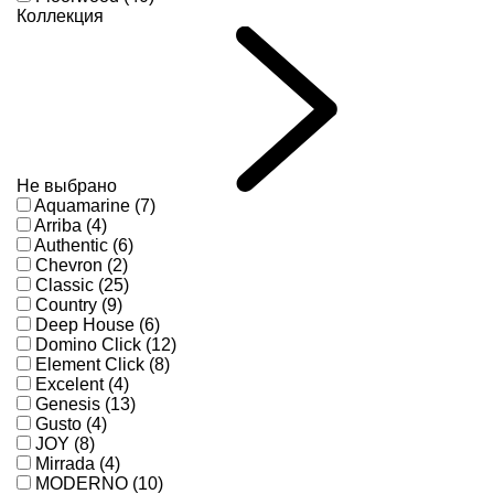
Коллекция
Не выбрано
Aquamarine (7)
Arriba (4)
Authentic (6)
Chevron (2)
Classic (25)
Country (9)
Deep House (6)
Domino Click (12)
Element Click (8)
Excelent (4)
Genesis (13)
Gusto (4)
JOY (8)
Mirrada (4)
MODERNO (10)