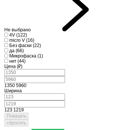
Не выбрано
4V (122)
micro V (16)
Без фаски (22)
да (66)
Микрофаска (1)
нет (44)
Цена (₽)
1350
5960
Ширина
123
1219
Показать
сбросить