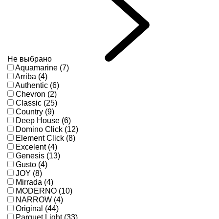
Не выбрано
Aquamarine (7)
Arriba (4)
Authentic (6)
Chevron (2)
Classic (25)
Country (9)
Deep House (6)
Domino Click (12)
Element Click (8)
Excelent (4)
Genesis (13)
Gusto (4)
JOY (8)
Mirrada (4)
MODERNO (10)
NARROW (4)
Original (44)
Parquet Light (33)