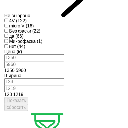
Не выбрано
4V (122)
micro V (16)
Без фаски (22)
да (66)
Микрофаска (1)
нет (44)
Цена (₽)
1350
5960
Ширина
123
1219
Показать
сбросить