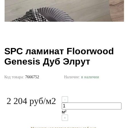
SPC ламинат Floorwood
Genesis Дуб Элрут
Код товара:
7666752
Наличие:
в наличии
2 204 руб
/м2
-
м²
+