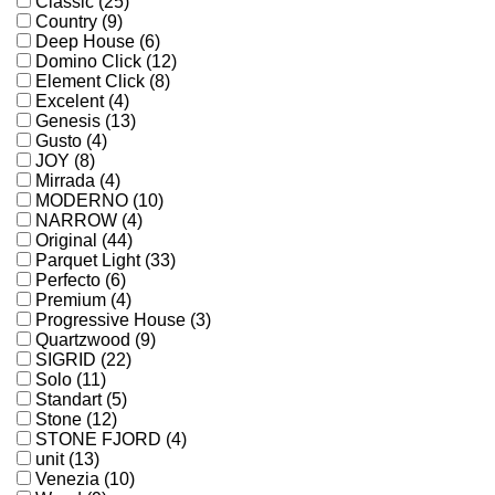
Classic (25)
Country (9)
Deep House (6)
Domino Click (12)
Element Click (8)
Excelent (4)
Genesis (13)
Gusto (4)
JOY (8)
Mirrada (4)
MODERNO (10)
NARROW (4)
Original (44)
Parquet Light (33)
Perfecto (6)
Premium (4)
Progressive House (3)
Quartzwood (9)
SIGRID (22)
Solo (11)
Standart (5)
Stone (12)
STONE FJORD (4)
unit (13)
Venezia (10)