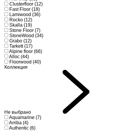
Clusterfloor (12)
Fast Floor (18)
Lamiwood (36)
Rocko (12)
Skalla (19)
Stone Floor (7)
StoneWood (34)
Grabo (12)
Tarkett (17)
Alpine floor (66)
Alloc (44)
Floorwood (40)
Коллекция
Не выбрано
Aquamarine (7)
Arriba (4)
Authentic (6)