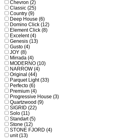
Chevron (2)
Classic (25)
Country (9)
Deep House (6)
Domino Click (12)
Element Click (8)
Excelent (4)
Genesis (13)
Gusto (4)
JOY (8)
Mirrada (4)
MODERNO (10)
NARROW (4)
Original (44)
Parquet Light (33)
Perfecto (6)
Premium (4)
Progressive House (3)
Quartzwood (9)
SIGRID (22)
Solo (11)
Standart (5)
Stone (12)
STONE FJORD (4)
unit (13)