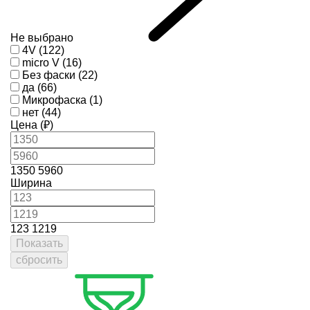
Не выбрано
4V (122)
micro V (16)
Без фаски (22)
да (66)
Микрофаска (1)
нет (44)
Цена (₽)
1350
5960
Ширина
123
1219
Показать
сбросить