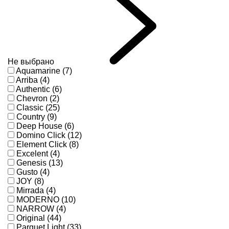
Не выбрано
Aquamarine (7)
Arriba (4)
Authentic (6)
Chevron (2)
Classic (25)
Country (9)
Deep House (6)
Domino Click (12)
Element Click (8)
Excelent (4)
Genesis (13)
Gusto (4)
JOY (8)
Mirrada (4)
MODERNO (10)
NARROW (4)
Original (44)
Parquet Light (33)