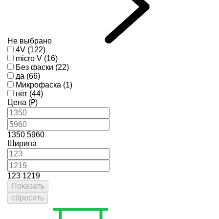
Не выбрано
4V (122)
micro V (16)
Без фаски (22)
да (66)
Микрофаска (1)
нет (44)
Цена (₽)
1350
5960
Ширина
123
1219
Показать
сбросить