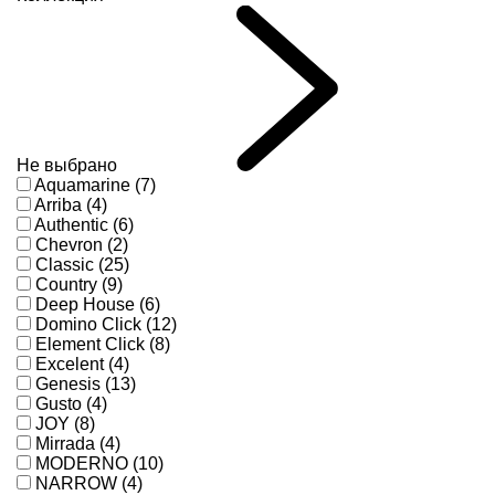
Не выбрано
Aquamarine (7)
Arriba (4)
Authentic (6)
Chevron (2)
Classic (25)
Country (9)
Deep House (6)
Domino Click (12)
Element Click (8)
Excelent (4)
Genesis (13)
Gusto (4)
JOY (8)
Mirrada (4)
MODERNO (10)
NARROW (4)