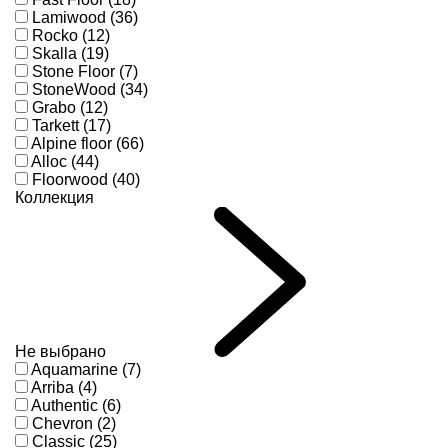
Lamiwood (36)
Rocko (12)
Skalla (19)
Stone Floor (7)
StoneWood (34)
Grabo (12)
Tarkett (17)
Alpine floor (66)
Alloc (44)
Floorwood (40)
Коллекция
Не выбрано
Aquamarine (7)
Arriba (4)
Authentic (6)
Chevron (2)
Classic (25)