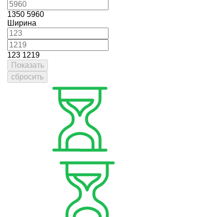
1350
5960
Ширина
123
1219
Показать
сбросить