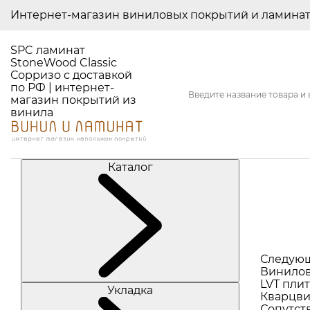
Интернет-магазин виниловых покрытий и ламина
SPC ламинат
StoneWood Classic
Сорризо с доставкой
по РФ | интернет-
магазин покрытий из
винила
Каталог
Следую
Винилов
LVT плит
Укладка
Кварцви
Сопутст