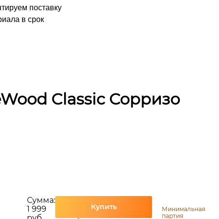
нтируем поставку
иала в срок
Wood Classic Сорризо
Сумма:
Купить
1 999
Минимальная
партия
руб