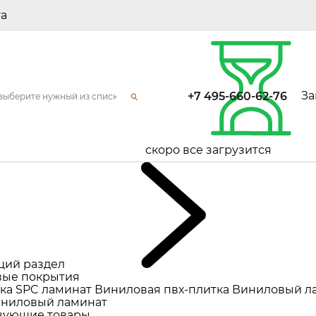
та
За
+7 495-660-62-76
скоро все загрузится
щий раздел
ые покрытия
ка
SPC ламинат
Виниловая пвх-плитка
Виниловый л
ниловый ламинат
вующие товары