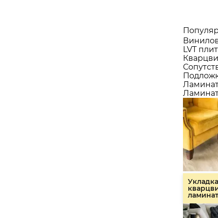
Популяр
Винилов
LVT плит
Кварцви
Сопутст
Подлож
Ламина
Ламинат
Укладк
кварцв
ламина