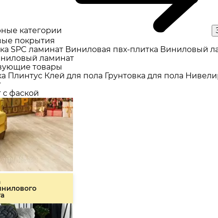
ные категории
ые покрытия
ка
SPC ламинат
Виниловая пвх-плитка
Виниловый л
ниловый ламинат
вующие товары
ка
Плинтус
Клей для пола
Грунтовка для пола
Нивели
т
 с фаской
а
инилового
та