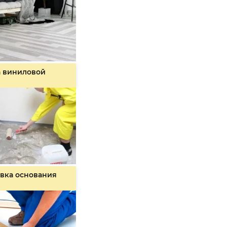
а виниловой
вка основания