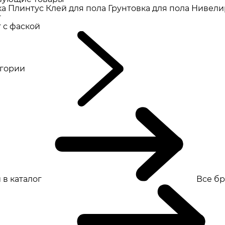
ка
Плинтус
Клей для пола
Грунтовка для пола
Нивели
т
 с фаской
eгории
 в каталог
Все б