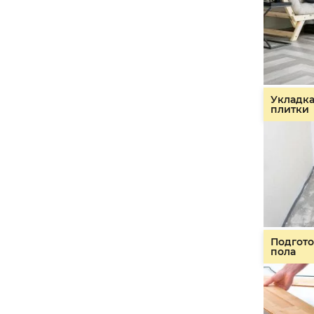
Укладк
плитки
Подгото
пола