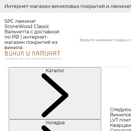
Интернет-магазин виниловых покрытий и ламина
SPC ламинат
StoneWood Classic
Вальчетта с доставкой
по РФ | интернет-
магазин покрытий из
винила
Каталог
Следую
Винилов
LVT плит
Укладка
Кварцви
Сопутст