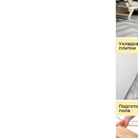
Укладк
плитки
Подгото
пола