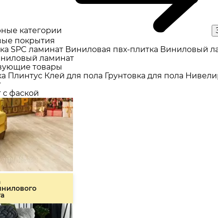
ные категории
ые покрытия
ка
SPC ламинат
Виниловая пвх-плитка
Виниловый л
ниловый ламинат
вующие товары
ка
Плинтус
Клей для пола
Грунтовка для пола
Нивели
т
 с фаской
а
инилового
та