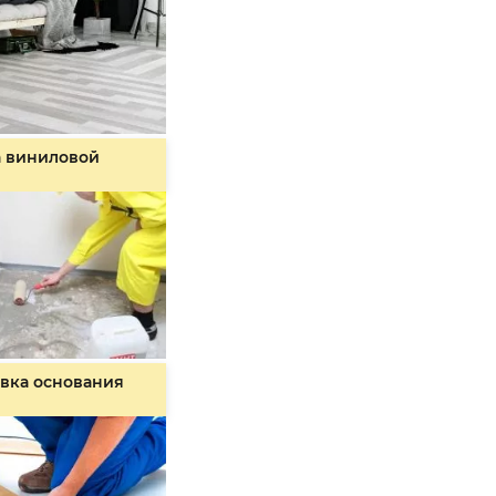
а виниловой
вка основания