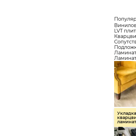
Популяр
Винилов
LVT плит
Кварцви
Сопутст
Подлож
Ламина
Ламинат
Укладк
кварцв
ламина