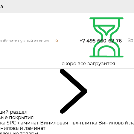
та
За
+7 495-660-62-76
скоро все загрузится
щий раздел
ые покрытия
ка
SPC ламинат
Виниловая пвх-плитка
Виниловый л
ниловый ламинат
вующие товары