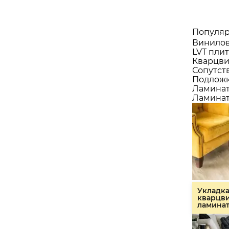
Популяр
Винилов
LVT плит
Кварцви
Сопутст
Подлож
Ламина
Ламинат
Укладк
кварцв
ламина