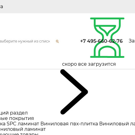
та
За
+7 495-660-62-76
скоро все загрузится
щий раздел
ые покрытия
ка
SPC ламинат
Виниловая пвх-плитка
Виниловый л
ниловый ламинат
вующие товары