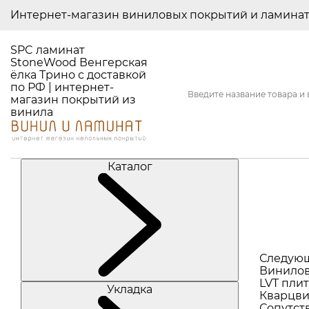
Интернет-магазин виниловых покрытий и ламина
SPC ламинат
StoneWood Венгерская
ёлка Трино с доставкой
по РФ | интернет-
магазин покрытий из
винила
Каталог
Следую
Винилов
LVT плит
Укладка
Кварцви
Сопутст