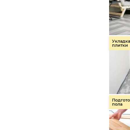
Укладк
плитки
Подгото
пола