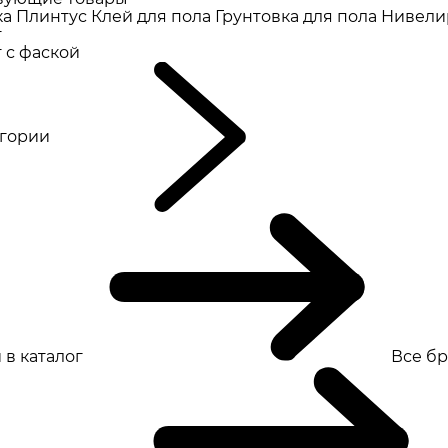
ка
Плинтус
Клей для пола
Грунтовка для пола
Нивели
т
 с фаской
eгории
 в каталог
Все б