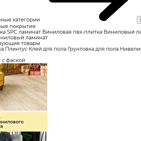
ные категории
ые покрытия
ка
SPC ламинат
Виниловая пвх-плитка
Виниловый л
ниловый ламинат
вующие товары
ка
Плинтус
Клей для пола
Грунтовка для пола
Нивели
т
 с фаской
а
инилового
та