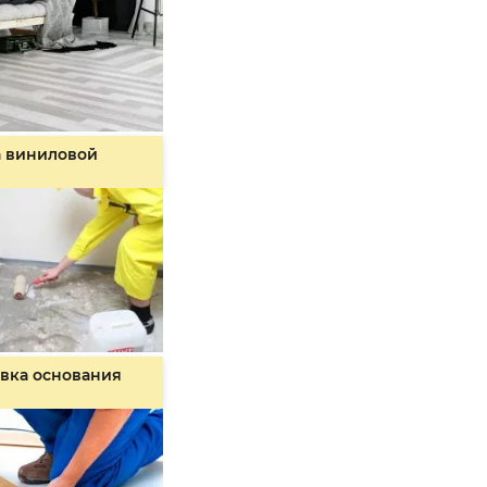
а виниловой
вка основания