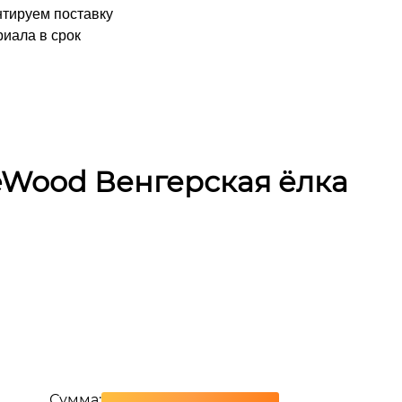
нтируем поставку
иала в срок
eWood Венгерская ёлка
Сумма: