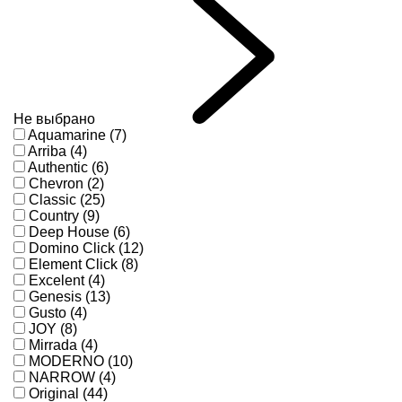
Не выбрано
Aquamarine (7)
Arriba (4)
Authentic (6)
Chevron (2)
Classic (25)
Country (9)
Deep House (6)
Domino Click (12)
Element Click (8)
Excelent (4)
Genesis (13)
Gusto (4)
JOY (8)
Mirrada (4)
MODERNO (10)
NARROW (4)
Original (44)