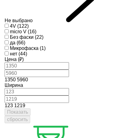
Не выбрано
4V (122)
micro V (16)
Без фаски (22)
да (66)
Микрофаска (1)
нет (44)
Цена (₽)
1350
5960
Ширина
123
1219
Показать
сбросить