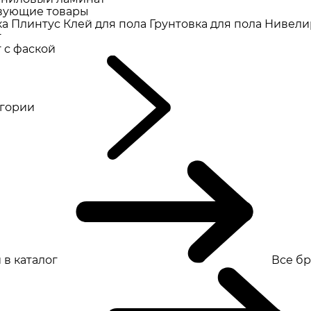
вующие товары
ка
Плинтус
Клей для пола
Грунтовка для пола
Нивели
т
 с фаской
eгории
 в каталог
Все б