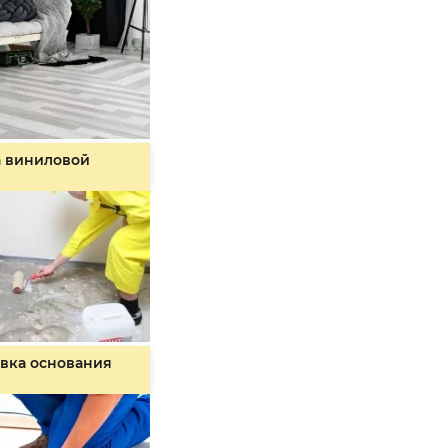
а виниловой
вка основания