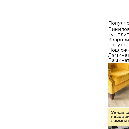
Популяр
Винилов
LVT плит
Кварцви
Сопутст
Подлож
Ламина
Ламинат
Укладк
кварцв
ламина