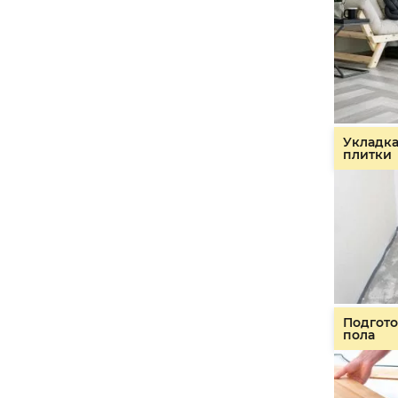
Укладк
плитки
Подгото
пола