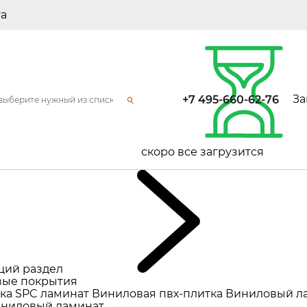
та
За
+7 495-660-62-76
скоро все загрузится
щий раздел
ые покрытия
ка
SPC ламинат
Виниловая пвх-плитка
Виниловый л
ниловый ламинат