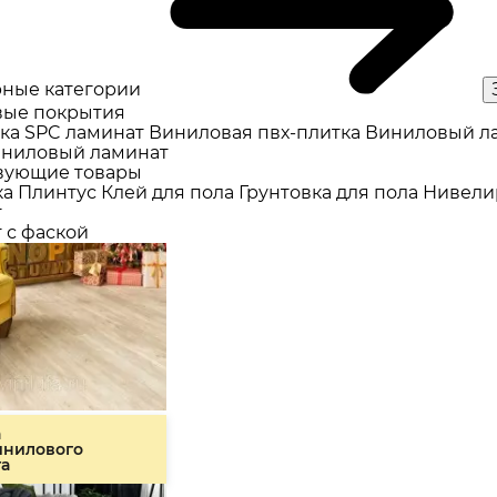
ные категории
ые покрытия
ка
SPC ламинат
Виниловая пвх-плитка
Виниловый л
ниловый ламинат
вующие товары
ка
Плинтус
Клей для пола
Грунтовка для пола
Нивели
т
 с фаской
а
инилового
та