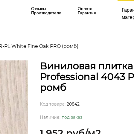
Отзывы
Оплата
Гара
Производители
Гарантия
матер
PR-PL White Fine Oak PRO (ромб)
Виниловая плитка 
Professional 4043 
ромб
Код товара:
20842
Наличие:
под заказ
1 952 руб
/м2