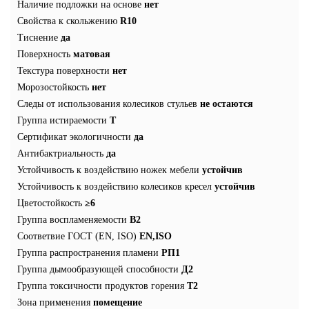
Наличие подложки на основе
нет
Свойства к скольжению
R10
Тиснение
да
Поверхность
матовая
Текстура поверхности
нет
Морозостойкость
нет
Следы от использования колесиков стульев
не остаются
Группа истираемости
T
Сертификат экологичности
да
Антибактриальность
да
Устойчивость к воздействию ножек мебели
устойчив
Устойчивость к воздействию колесиков кресел
устойчив
Цветостойкость
≥6
Группа воспламеняемости
В2
Соответвие ГОСТ (EN, ISO)
EN,ISO
Группа распространения пламени
РП1
Группа дымообразующей способности
Д2
Группа токсичности продуктов горения
Т2
Зона применения
помещение