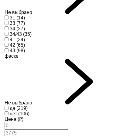
Не выбрано
31 (14)
33 (77)
34 (37)
34/43 (35)
41 (34)
42 (65)
43 (98)
фаске
Не выбрано
да (219)
нет (106)
Цена (₽)