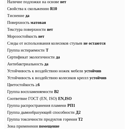
Наличие подложки на основе
нет
Свойства к скольжению
R10
Тиснение
да
Поверхность
матовая
Текстура поверхности
нет
Морозостойкость
нет
Следы от использования колесиков стульев
не остаются
Группа истираемости
T
Сертификат экологичности
да
Антибактриальность
да
Устойчивость к воздействию ножек мебели
устойчив
Устойчивость к воздействию колесиков кресел
устойчив
Цветостойкость
≥6
Группа воспламеняемости
В2
Соответвие ГОСТ (EN, ISO)
EN,ISO
Группа распространения пламени
РП1
Группа дымообразующей способности
Д2
Группа токсичности продуктов горения
Т2
Зона применения
помещение