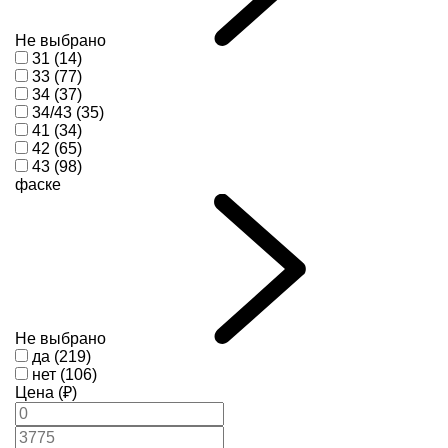
Не выбрано
31 (14)
33 (77)
34 (37)
34/43 (35)
41 (34)
42 (65)
43 (98)
фаске
Не выбрано
да (219)
нет (106)
Цена (₽)