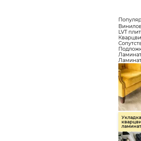
Популяр
Винилов
LVT плит
Кварцви
Сопутст
Подлож
Ламина
Ламинат
Укладк
кварцв
ламина