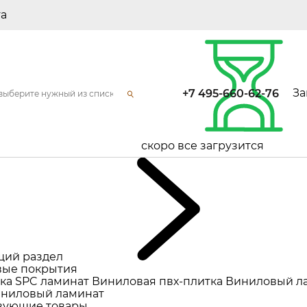
та
За
+7 495-660-62-76
скоро все загрузится
щий раздел
ые покрытия
ка
SPC ламинат
Виниловая пвх-плитка
Виниловый л
ниловый ламинат
вующие товары