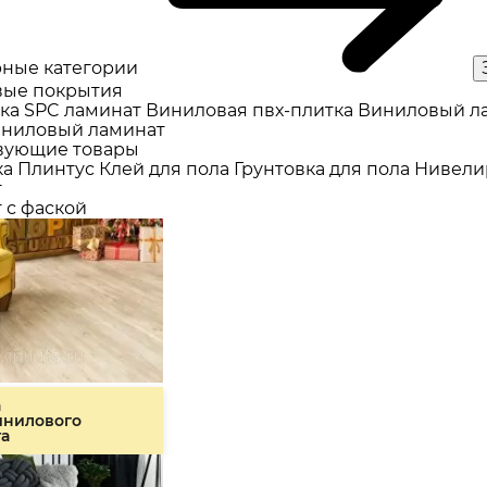
ные категории
ые покрытия
ка
SPC ламинат
Виниловая пвх-плитка
Виниловый л
ниловый ламинат
вующие товары
ка
Плинтус
Клей для пола
Грунтовка для пола
Нивели
т
 с фаской
а
инилового
та