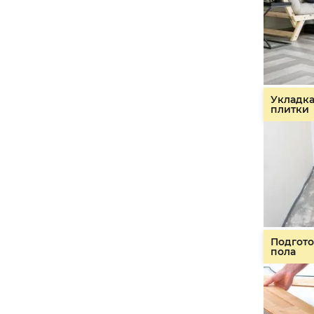
Укладк
плитки
Подгото
пола