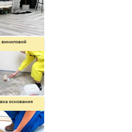
а виниловой
вка основания