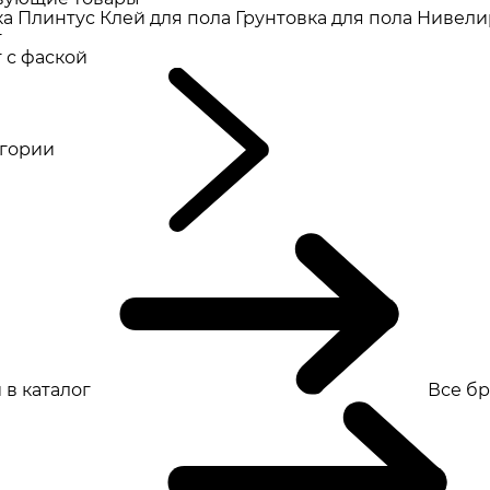
ка
Плинтус
Клей для пола
Грунтовка для пола
Нивели
т
 с фаской
eгории
 в каталог
Все б